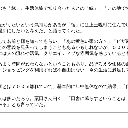
のも「縁」、生活体験で知り合った人との「縁」、「この地で
ながりたいという気持ちがあるが「宿」には上士幌町に住んで
場所にしたいと考えた、と語ってくれた。
して名前と顔を知ってもらい、「あの黄色い家の方？」「ピザ
との意義を見失ってしまうこともあるかもしれないが、５００
には人の流れや活気、クリエイティブな雰囲気を感じていると
あまり時間が変わらないということもあり、品ぞろえや価格の
トショッピングを利用すれば不自由はない。今の生活に満足し
。
家とは７００ｍ離れていて、基本的に年中無休なので結果、「
人は多いだろう。粟田さん曰く、「田舎に暮らすということは
来る」とも言っていた。