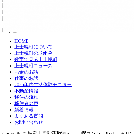
PAGE Top
HOME
上士幌町について
上士幌町の取組み
数字で見る上士幌町
上士幌町ニュース
お金のお話
仕事のお話
2026年度生活体験モニター
不動産情報
移住の流れ
移住者の声
新着情報
よくある質問
お問い合わせ
Copyright © 特定非営利活動法人 上士幌コンシェルジュ All Rights 