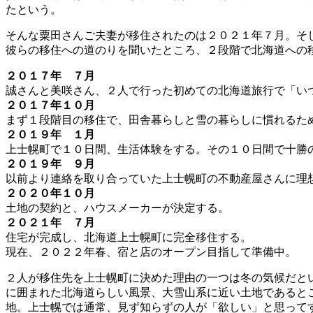
たという。
そんな粟田さんご夫妻が移住されたのは２０２１年７月。そして
彼らの移住への道のりを聞いたところ、２段階で北海道への
２０１７年 ７月
誠さんと美咲さん、２人で行った初めての北海道旅行で「い
２０１７年１０月
まず１段階目の移住で、田舎暮らしと雪の暮らしに慣れるた
２０１９年 １月
上士幌町で１０日間、生活体験をする。その１０日間で十勝
２０１９年 ９月
以前より連絡を取り合っていた上士幌町の不動産屋さんに理
２０２０年１０月
土地の契約と、ハウスメーカーが決定する。
２０２１年 ７月
住宅が完成し、北海道上士幌町に完全移住する。
現在、２０２２年春、宿と店のオープン目指して準備中。
２人が移住先を上士幌町に決めた理由の一つは冬の気候だと
に囲まれた北海道らしい風景、大雪山系に近い土地であると
地。上士幌では通常、見ず知らずの人が「欲しい」と思って