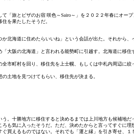
「旅とピザのお宿 咲色～Sairo～」を２０２２年春にオー
移住を果たしたそうだ。
つか北海道に住めたらいいね」という会話が出た。それから、
め「大阪の北海道」と言われる能勢町に引越す。北海道に移住
の全市町村を回り、移住先を上士幌、もしくは中札内周辺に絞
想の土地を見つけてもらい、移住先が決まる。
いう。十勝地方に移住すると決めるまでは上川地方も候補地だ
ころも気に入ったそうだ。ただ、決めたからと言ってすぐに理
すぐ買えるものではない。それでも「運と縁」を引き寄せ、１