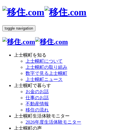
toggle navigation
上士幌町を知る
上士幌町について
上士幌町の取り組み
数字で見る上士幌町
上士幌町ニュース
上士幌町で暮らす
お金のお話
仕事のお話
不動産情報
移住の流れ
上士幌町生活体験モニター
2026年度生活体験モニター
上士幌町の声