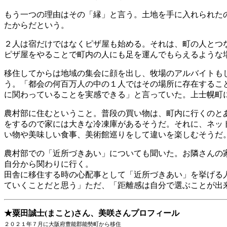
もう一つの理由はその「縁」と言う。土地を手に入れられた
たからだという。
２人は宿だけではなくピザ屋も始める。それは、町の人とつ
ピザ屋をやることで町内の人にも足を運んでもらえるような
移住してからは地域の集会に顔を出し、牧場のアルバイトも
う。「都会の何百万人の中の１人ではその場所に存在するこ
に関わっていることを実感できる」と言っていた。上士幌町
農村部に住むということ。普段の買い物は、町内に行くのと
をするので家には大きな冷凍庫があるそうだ。それに、ネッ
い物や美味しい食事、美術館巡りをして違いを楽しむそうだ
農村部での「近所づきあい」についても聞いた。お隣さんの
自分から関わりに行く。
田舎に移住する時の心配事として「近所づきあい」を挙げる
ていくことだと思う」ただ、「距離感は自分で選ぶことが出
★粟田誠士(まこと)さん、美咲さんプロフィール
２０２１年７月に大阪府豊能郡能勢町から移住