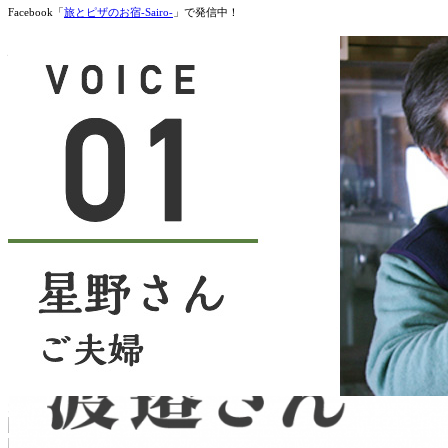
Facebook「
旅とピザのお宿-Sairo-
」で発信中！
体験者の声をもっと見る
MORE VOICE!
お問い合わせ
CONTACT US!
上士幌町への『移住定住・生活体験モニター』に関するご質
メールでのお問い合わせ >
［お問合せ先］
特定非営利活動法人
上士幌コンシェルジュ
〒080-1408 北海道河東郡上士幌町字上士幌東３線231 か
TEL.
01564-2-3993
受付時間 平日9：00-17：00（日曜休）