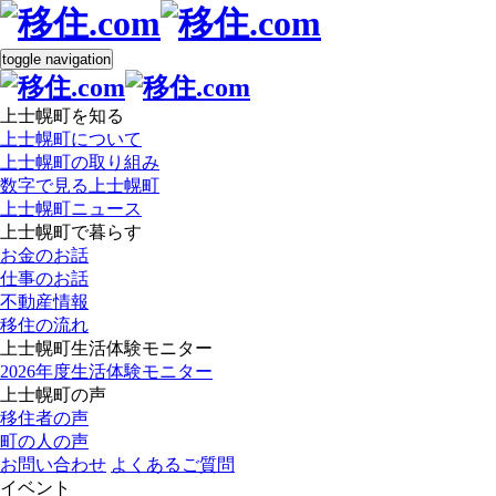
toggle navigation
上士幌町を知る
上士幌町について
上士幌町の取り組み
数字で見る上士幌町
上士幌町ニュース
上士幌町で暮らす
お金のお話
仕事のお話
不動産情報
移住の流れ
上士幌町生活体験モニター
2026年度生活体験モニター
上士幌町の声
移住者の声
町の人の声
お問い合わせ
よくあるご質問
イベント