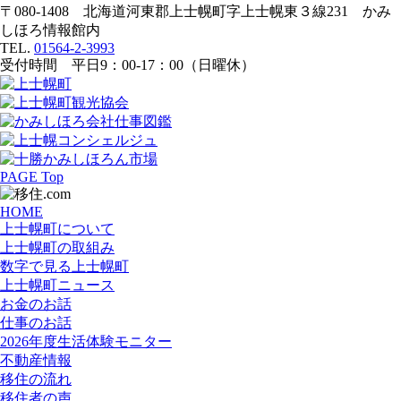
〒080-1408 北海道河東郡上士幌町字上士幌東３線231 かみ
しほろ情報館内
TEL.
01564-2-3993
受付時間 平日9：00-17：00（日曜休）
PAGE Top
HOME
上士幌町について
上士幌町の取組み
数字で見る上士幌町
上士幌町ニュース
お金のお話
仕事のお話
2026年度生活体験モニター
不動産情報
移住の流れ
移住者の声