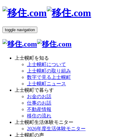
toggle navigation
上士幌町を知る
上士幌町について
上士幌町の取り組み
数字で見る上士幌町
上士幌町ニュース
上士幌町で暮らす
お金のお話
仕事のお話
不動産情報
移住の流れ
上士幌町生活体験モニター
2026年度生活体験モニター
上士幌町の声