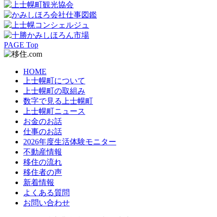
PAGE Top
HOME
上士幌町について
上士幌町の取組み
数字で見る上士幌町
上士幌町ニュース
お金のお話
仕事のお話
2026年度生活体験モニター
不動産情報
移住の流れ
移住者の声
新着情報
よくある質問
お問い合わせ