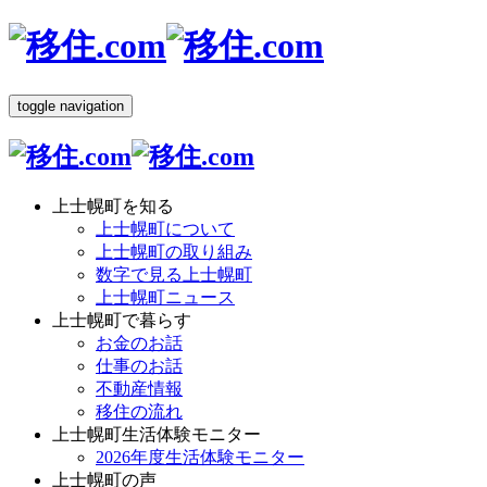
toggle navigation
上士幌町を知る
上士幌町について
上士幌町の取り組み
数字で見る上士幌町
上士幌町ニュース
上士幌町で暮らす
お金のお話
仕事のお話
不動産情報
移住の流れ
上士幌町生活体験モニター
2026年度生活体験モニター
上士幌町の声