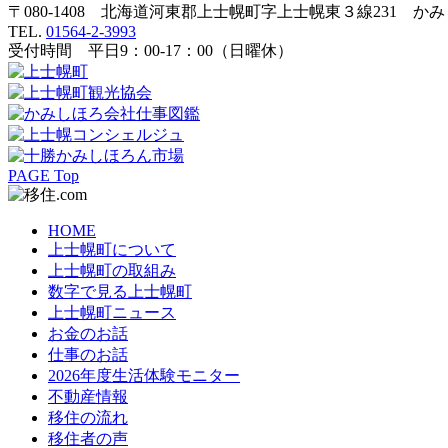
〒080-1408 北海道河東郡上士幌町字上士幌東３線231 か
TEL.
01564-2-3993
受付時間 平日9：00-17：00（日曜休）
PAGE Top
HOME
上士幌町について
上士幌町の取組み
数字で見る上士幌町
上士幌町ニュース
お金のお話
仕事のお話
2026年度生活体験モニター
不動産情報
移住の流れ
移住者の声