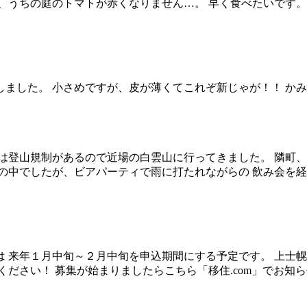
て、うちの庭のトマトが赤くなりません…。 早く食べたいです
穫しました。 小さめですが、皮が薄くてこれぞ新じゃが！
は登山規制があるので近場の白雲山に行ってきました。 隣町、
の中でしたが、ビアパーティで雨に打たれながらの 飲み会を経
 来年１月中旬～２月中旬を申込期間にする予定です。 上士幌
ください！ 募集が始まりましたらこちら「移住.com」でお知