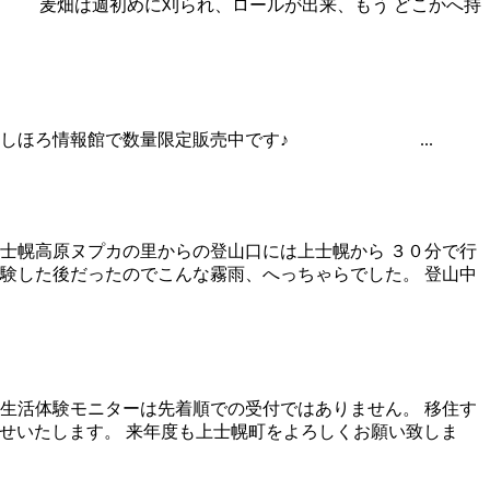
。 麦畑は週初めに刈られ、ロールが出来、もう どこかへ持
！ かみしほろ情報館で数量限定販売中です♪ ...
士幌高原ヌプカの里からの登山口には上士幌から ３０分で行
験した後だったのでこんな霧雨、へっちゃらでした。 登山中
生活体験モニターは先着順での受付ではありません。 移住す
らせいたします。 来年度も上士幌町をよろしくお願い致しま