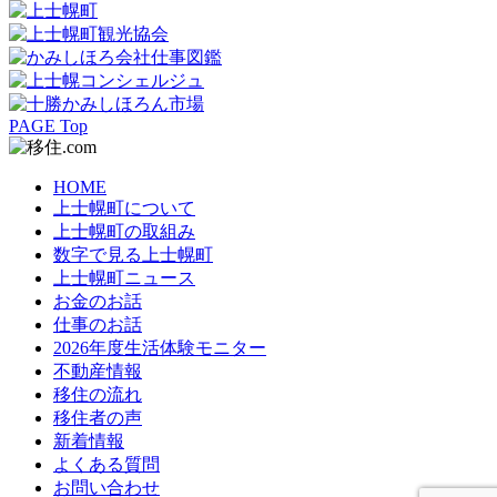
PAGE Top
HOME
上士幌町について
上士幌町の取組み
数字で見る上士幌町
上士幌町ニュース
お金のお話
仕事のお話
2026年度生活体験モニター
不動産情報
移住の流れ
移住者の声
新着情報
よくある質問
お問い合わせ