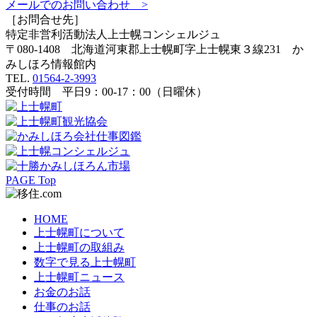
メールでのお問い合わせ >
［お問合せ先］
特定非営利活動法人
上士幌コンシェルジュ
〒080-1408 北海道河東郡上士幌町字上士幌東３線231 か
みしほろ情報館内
TEL.
01564-2-3993
受付時間 平日9：00-17：00（日曜休）
PAGE Top
HOME
上士幌町について
上士幌町の取組み
数字で見る上士幌町
上士幌町ニュース
お金のお話
仕事のお話