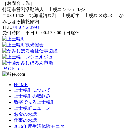
［お問合せ先］
特定非営利活動法人
上士幌コンシェルジュ
〒080-1408 北海道河東郡上士幌町字上士幌東３線231 か
みしほろ情報館内
TEL.
01564-2-3993
受付時間 平日9：00-17：00（日曜休）
PAGE Top
HOME
上士幌町について
上士幌町の取組み
数字で見る上士幌町
上士幌町ニュース
お金のお話
仕事のお話
2026年度生活体験モニター