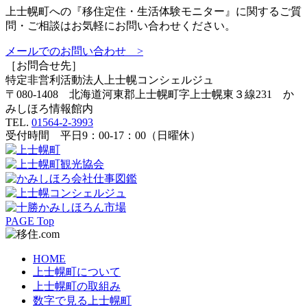
上士幌町への『移住定住・生活体験モニター』に関するご質
問・ご相談はお気軽にお問い合わせください。
メールでのお問い合わせ >
［お問合せ先］
特定非営利活動法人
上士幌コンシェルジュ
〒080-1408 北海道河東郡上士幌町字上士幌東３線231 か
みしほろ情報館内
TEL.
01564-2-3993
受付時間 平日9：00-17：00（日曜休）
PAGE Top
HOME
上士幌町について
上士幌町の取組み
数字で見る上士幌町