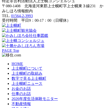
特定非営利活動法人
上士幌コンシェルジュ
〒080-1408 北海道河東郡上士幌町字上士幌東３線231 か
みしほろ情報館内
TEL.
01564-2-3993
受付時間 平日9：00-17：00（日曜休）
PAGE Top
HOME
上士幌町について
上士幌町の取組み
数字で見る上士幌町
上士幌町ニュース
お金のお話
仕事のお話
2026年度生活体験モニター
不動産情報