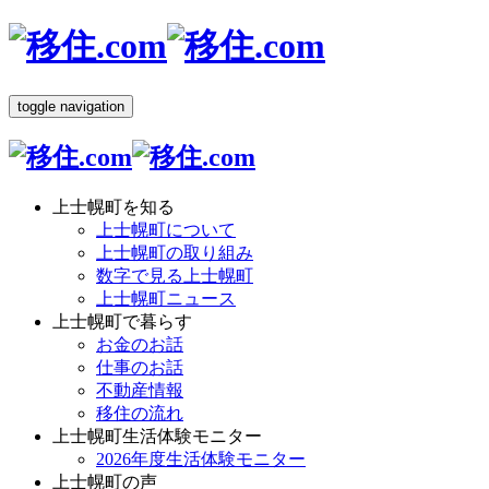
toggle navigation
上士幌町を知る
上士幌町について
上士幌町の取り組み
数字で見る上士幌町
上士幌町ニュース
上士幌町で暮らす
お金のお話
仕事のお話
不動産情報
移住の流れ
上士幌町生活体験モニター
2026年度生活体験モニター
上士幌町の声