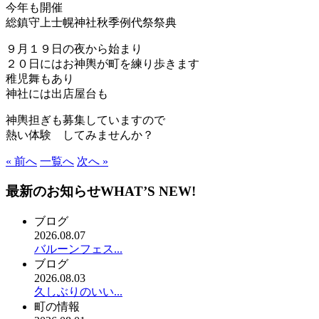
今年も開催
総鎮守上士幌神社秋季例代祭祭典
９月１９日の夜から始まり
２０日にはお神輿が町を練り歩きます
稚児舞もあり
神社には出店屋台も
神輿担ぎも募集していますので
熱い体験 してみませんか？
« 前へ
一覧へ
次へ »
最新のお知らせ
WHAT’S NEW!
ブログ
2026.08.07
バルーンフェス...
ブログ
2026.08.03
久しぶりのいい...
町の情報