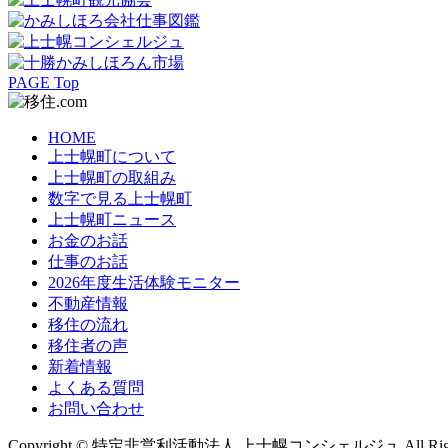
PAGE Top
HOME
上士幌町について
上士幌町の取組み
数字で見る上士幌町
上士幌町ニュース
お金のお話
仕事のお話
2026年度生活体験モニター
不動産情報
移住の流れ
移住者の声
新着情報
よくある質問
お問い合わせ
Copyright © 特定非営利活動法人 上士幌コンシェルジュ All Rights 