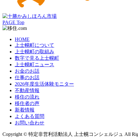
PAGE Top
HOME
上士幌町について
上士幌町の取組み
数字で見る上士幌町
上士幌町ニュース
お金のお話
仕事のお話
2026年度生活体験モニター
不動産情報
移住の流れ
移住者の声
新着情報
よくある質問
お問い合わせ
Copyright © 特定非営利活動法人 上士幌コンシェルジュ All Rights 