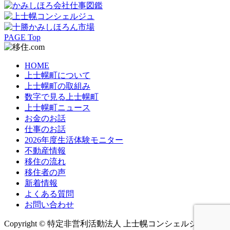
PAGE Top
HOME
上士幌町について
上士幌町の取組み
数字で見る上士幌町
上士幌町ニュース
お金のお話
仕事のお話
2026年度生活体験モニター
不動産情報
移住の流れ
移住者の声
新着情報
よくある質問
お問い合わせ
Copyright © 特定非営利活動法人 上士幌コンシェルジュ All