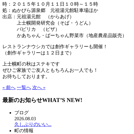
時：２０１５年１０月１１日１０時～１５時
処：ぬかびら源泉郷 元祖湯元館駐車場ほか
出店：元祖湯元館 （からあげ）
上士幌開発研究会（そば・うどん）
パピリカ （ピザ）
かあちゃん・ばーちゃん野菜市（地産農産品販売）
レストランナウシカでは創作ギャラリーも開催！
（創作ギャラリーは１２日まで）
上士幌町の秋はステキです
ぜひご家族でご友人ともちろんお一人でも！
お待ちしております。
« 前へ
一覧へ
次へ »
最新のお知らせ
WHAT’S NEW!
ブログ
2026.08.03
久しぶりのいい...
町の情報