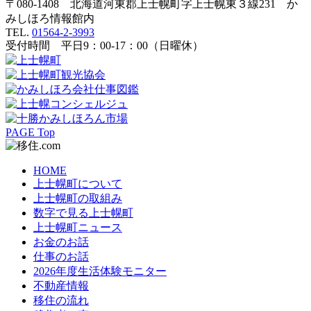
〒080-1408 北海道河東郡上士幌町字上士幌東３線231 か
みしほろ情報館内
TEL.
01564-2-3993
受付時間 平日9：00-17：00（日曜休）
PAGE Top
HOME
上士幌町について
上士幌町の取組み
数字で見る上士幌町
上士幌町ニュース
お金のお話
仕事のお話
2026年度生活体験モニター
不動産情報
移住の流れ