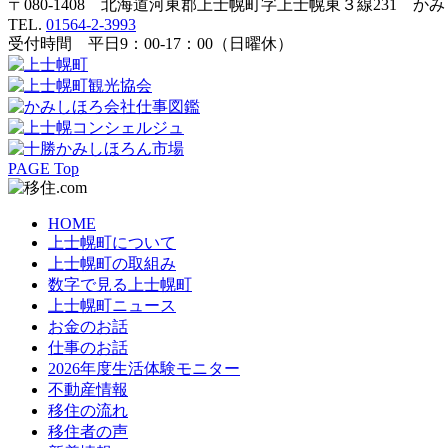
〒080-1408 北海道河東郡上士幌町字上士幌東３線231 か
TEL.
01564-2-3993
受付時間 平日9：00-17：00（日曜休）
PAGE Top
HOME
上士幌町について
上士幌町の取組み
数字で見る上士幌町
上士幌町ニュース
お金のお話
仕事のお話
2026年度生活体験モニター
不動産情報
移住の流れ
移住者の声