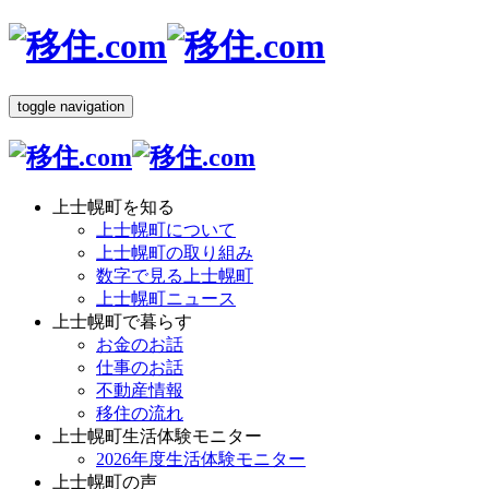
toggle navigation
上士幌町を知る
上士幌町について
上士幌町の取り組み
数字で見る上士幌町
上士幌町ニュース
上士幌町で暮らす
お金のお話
仕事のお話
不動産情報
移住の流れ
上士幌町生活体験モニター
2026年度生活体験モニター
上士幌町の声