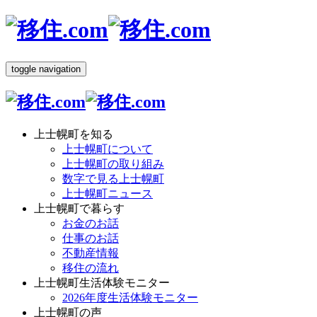
toggle navigation
上士幌町を知る
上士幌町について
上士幌町の取り組み
数字で見る上士幌町
上士幌町ニュース
上士幌町で暮らす
お金のお話
仕事のお話
不動産情報
移住の流れ
上士幌町生活体験モニター
2026年度生活体験モニター
上士幌町の声