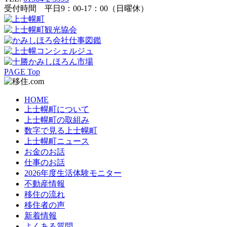
受付時間 平日9：00-17：00（日曜休）
PAGE Top
HOME
上士幌町について
上士幌町の取組み
数字で見る上士幌町
上士幌町ニュース
お金のお話
仕事のお話
2026年度生活体験モニター
不動産情報
移住の流れ
移住者の声
新着情報
よくある質問