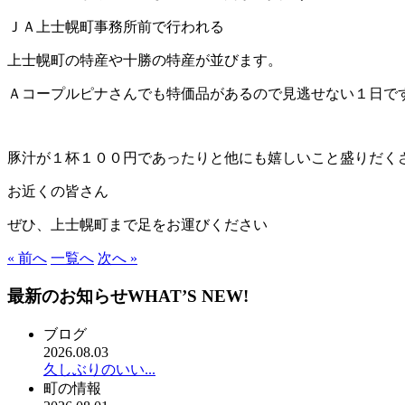
ＪＡ上士幌町事務所前で行われる
上士幌町の特産や十勝の特産が並びます。
Ａコープルピナさんでも特価品があるので見逃せない１日で
豚汁が１杯１００円であったりと他にも嬉しいこと盛りだく
お近くの皆さん
ぜひ、上士幌町まで足をお運びください
« 前へ
一覧へ
次へ »
最新のお知らせ
WHAT’S NEW!
ブログ
2026.08.03
久しぶりのいい...
町の情報