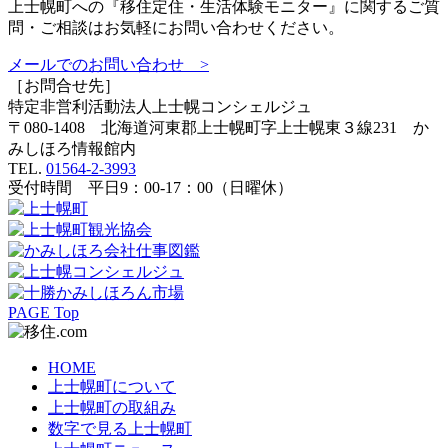
上士幌町への『移住定住・生活体験モニター』に関するご質
問・ご相談はお気軽にお問い合わせください。
メールでのお問い合わせ >
［お問合せ先］
特定非営利活動法人
上士幌コンシェルジュ
〒080-1408 北海道河東郡上士幌町字上士幌東３線231 か
みしほろ情報館内
TEL.
01564-2-3993
受付時間 平日9：00-17：00（日曜休）
PAGE Top
HOME
上士幌町について
上士幌町の取組み
数字で見る上士幌町