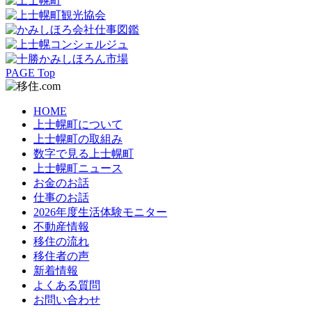
PAGE Top
HOME
上士幌町について
上士幌町の取組み
数字で見る上士幌町
上士幌町ニュース
お金のお話
仕事のお話
2026年度生活体験モニター
不動産情報
移住の流れ
移住者の声
新着情報
よくある質問
お問い合わせ