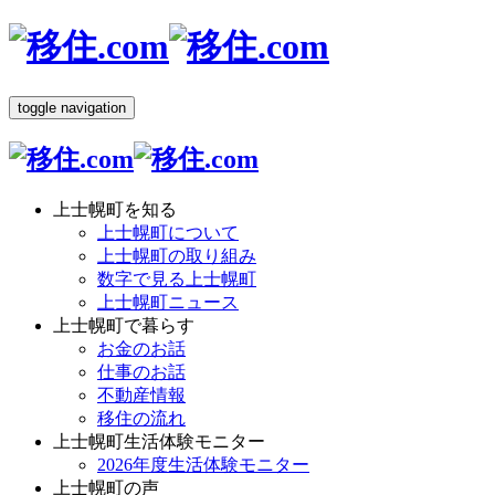
toggle navigation
上士幌町を知る
上士幌町について
上士幌町の取り組み
数字で見る上士幌町
上士幌町ニュース
上士幌町で暮らす
お金のお話
仕事のお話
不動産情報
移住の流れ
上士幌町生活体験モニター
2026年度生活体験モニター
上士幌町の声