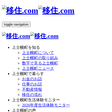
toggle navigation
上士幌町を知る
上士幌町について
上士幌町の取り組み
数字で見る上士幌町
上士幌町ニュース
上士幌町で暮らす
お金のお話
仕事のお話
不動産情報
移住の流れ
上士幌町生活体験モニター
2026年度生活体験モニター
上士幌町の声