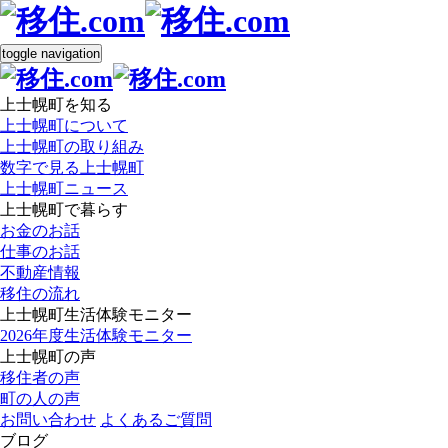
toggle navigation
上士幌町を知る
上士幌町について
上士幌町の取り組み
数字で見る上士幌町
上士幌町ニュース
上士幌町で暮らす
お金のお話
仕事のお話
不動産情報
移住の流れ
上士幌町生活体験モニター
2026年度生活体験モニター
上士幌町の声
移住者の声
町の人の声
お問い合わせ
よくあるご質問
ブログ