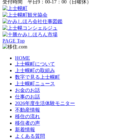
受付時間 平日9：00-17：00（日曜休）
PAGE Top
HOME
上士幌町について
上士幌町の取組み
数字で見る上士幌町
上士幌町ニュース
お金のお話
仕事のお話
2026年度生活体験モニター
不動産情報
移住の流れ
移住者の声
新着情報
よくある質問