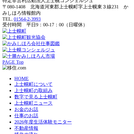
特定非営利活動法人
上士幌コンシェルジュ
〒080-1408 北海道河東郡上士幌町字上士幌東３線231 か
みしほろ情報館内
TEL.
01564-2-3993
受付時間 平日9：00-17：00（日曜休）
PAGE Top
HOME
上士幌町について
上士幌町の取組み
数字で見る上士幌町
上士幌町ニュース
お金のお話
仕事のお話
2026年度生活体験モニター
不動産情報