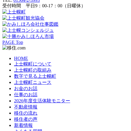
TEL.
01564-2-3993
受付時間 平日9：00-17：00（日曜休）
PAGE Top
HOME
上士幌町について
上士幌町の取組み
数字で見る上士幌町
上士幌町ニュース
お金のお話
仕事のお話
2026年度生活体験モニター
不動産情報
移住の流れ
移住者の声
新着情報