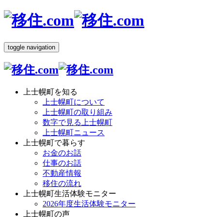
toggle navigation
上士幌町を知る
上士幌町について
上士幌町の取り組み
数字で見る上士幌町
上士幌町ニュース
上士幌町で暮らす
お金のお話
仕事のお話
不動産情報
移住の流れ
上士幌町生活体験モニター
2026年度生活体験モニター
上士幌町の声