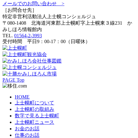
メールでのお問い合わせ >
［お問合せ先］
特定非営利活動法人
上士幌コンシェルジュ
〒080-1408 北海道河東郡上士幌町字上士幌東３線231 か
みしほろ情報館内
TEL.
01564-2-3993
受付時間 平日9：00-17：00（日曜休）
PAGE Top
HOME
上士幌町について
上士幌町の取組み
数字で見る上士幌町
上士幌町ニュース
お金のお話
仕事のお話