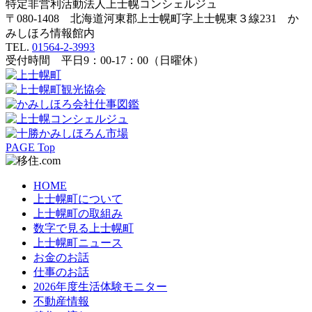
特定非営利活動法人
上士幌コンシェルジュ
〒080-1408 北海道河東郡上士幌町字上士幌東３線231 か
みしほろ情報館内
TEL.
01564-2-3993
受付時間 平日9：00-17：00（日曜休）
PAGE Top
HOME
上士幌町について
上士幌町の取組み
数字で見る上士幌町
上士幌町ニュース
お金のお話
仕事のお話
2026年度生活体験モニター
不動産情報