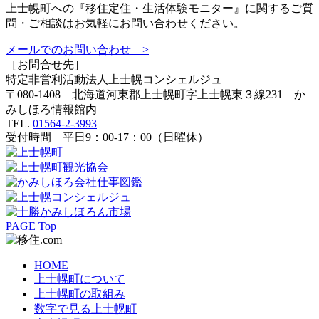
上士幌町への『移住定住・生活体験モニター』に関するご質
問・ご相談はお気軽にお問い合わせください。
メールでのお問い合わせ >
［お問合せ先］
特定非営利活動法人
上士幌コンシェルジュ
〒080-1408 北海道河東郡上士幌町字上士幌東３線231 か
みしほろ情報館内
TEL.
01564-2-3993
受付時間 平日9：00-17：00（日曜休）
PAGE Top
HOME
上士幌町について
上士幌町の取組み
数字で見る上士幌町