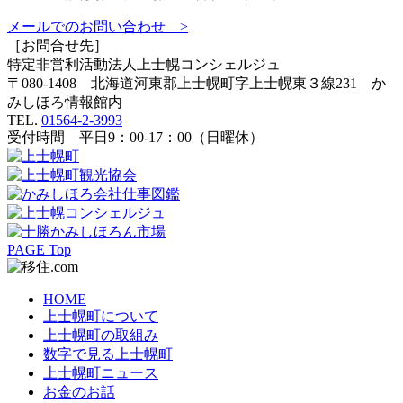
メールでのお問い合わせ >
［お問合せ先］
特定非営利活動法人
上士幌コンシェルジュ
〒080-1408 北海道河東郡上士幌町字上士幌東３線231 か
みしほろ情報館内
TEL.
01564-2-3993
受付時間 平日9：00-17：00（日曜休）
PAGE Top
HOME
上士幌町について
上士幌町の取組み
数字で見る上士幌町
上士幌町ニュース
お金のお話