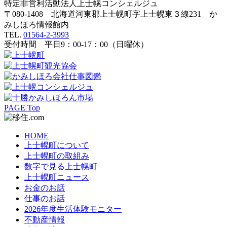
特定非営利活動法人
上士幌コンシェルジュ
〒080-1408 北海道河東郡上士幌町字上士幌東３線231 か
みしほろ情報館内
TEL.
01564-2-3993
受付時間 平日9：00-17：00（日曜休）
PAGE Top
HOME
上士幌町について
上士幌町の取組み
数字で見る上士幌町
上士幌町ニュース
お金のお話
仕事のお話
2026年度生活体験モニター
不動産情報