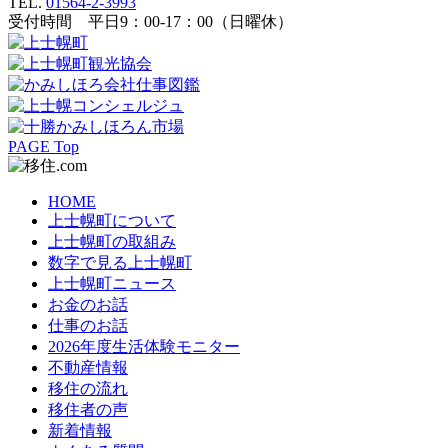
TEL.
01564-2-3993
受付時間 平日9：00-17：00（日曜休）
PAGE Top
HOME
上士幌町について
上士幌町の取組み
数字で見る上士幌町
上士幌町ニュース
お金のお話
仕事のお話
2026年度生活体験モニター
不動産情報
移住の流れ
移住者の声
新着情報