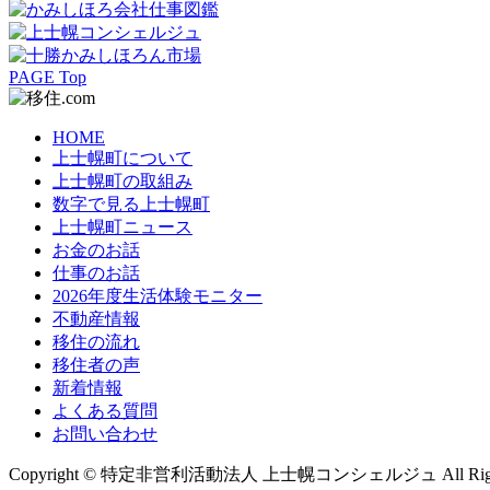
PAGE Top
HOME
上士幌町について
上士幌町の取組み
数字で見る上士幌町
上士幌町ニュース
お金のお話
仕事のお話
2026年度生活体験モニター
不動産情報
移住の流れ
移住者の声
新着情報
よくある質問
お問い合わせ
Copyright © 特定非営利活動法人 上士幌コンシェルジュ All Rights 