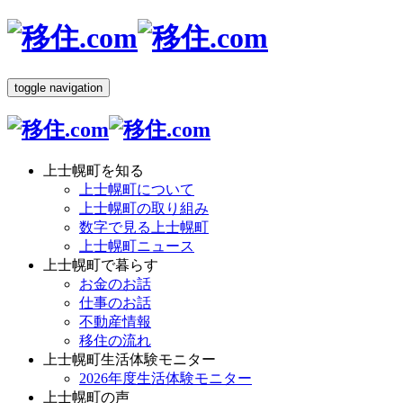
toggle navigation
上士幌町を知る
上士幌町について
上士幌町の取り組み
数字で見る上士幌町
上士幌町ニュース
上士幌町で暮らす
お金のお話
仕事のお話
不動産情報
移住の流れ
上士幌町生活体験モニター
2026年度生活体験モニター
上士幌町の声